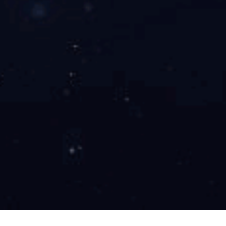
的支持和关照下，优质产品
W AND OLD CUSTOMERS, HIGH-QUALITY PRODUCTS 