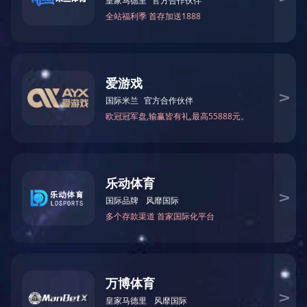
型全自动粉
yun·开云（中国）官方网站产品介
全自动粉碎机 中型齿盘式粉碎机产
机体、机盖、转子总成、...
情
联系我们
PRODUCT CENTRE
产品中心
凯宇兴
以优质产品赢得客户信赖