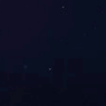
超强
• 公司具备的
• 服务用户多
• 我们坚信品
务支持。