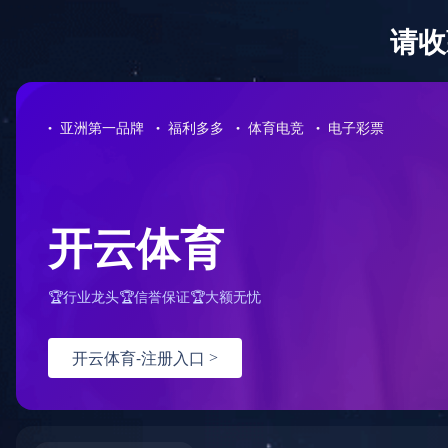
欢迎进入南宁凯宇兴机械设备有限公司官方网站！
kaiyun.com
关于凯宇兴
产品
公司简介
榨
联系我们
kaiyun
营业执照
官方
粉
搅
颗
铡
脱