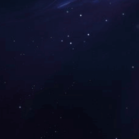
大型kaiyun·开云
新型kaiyun·开云
（中国）官方网站
（中国）官方网站
联系我们
企业名称：南宁凯宇兴机械设备
有限公司
联系人：王先生/龙女士
手机：
18507716476/13878172279
网址：www.linxiaosuyu.com
地址：广西省南宁市天德路16号
2-17号(沃尔沃斜对面)
联系
全国咨询电话：
南宁