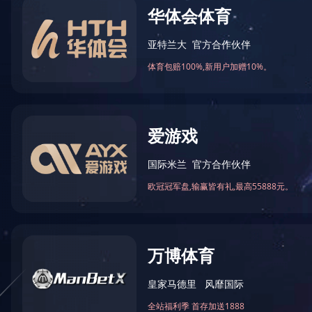
打
分
去
> > > 
在
公司概况
公司简介
联系我们
营业执照
新闻资讯
为什么现在的大米越来越不好...
什么是新型物联网kaiyun·开云（中国）
官方网站
你知道广西kaiyun·开云（中国）官方网