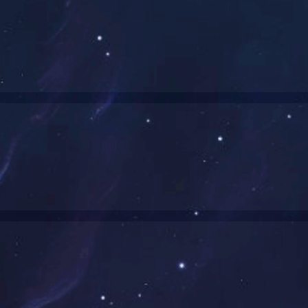
包机
离机
石机
> > > >
线留言
产品
产品名称
名
称：
联系
联系人
人：