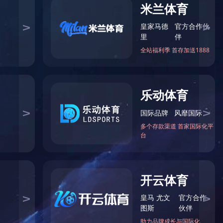
您的当前位置：
首 页
>> 在线留言