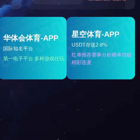
地
地址
址：