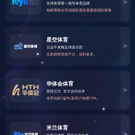
打包机
分离机
去石机
> > > > > > >
打包机
产品分类
榨油机
kaiyun·开云（中国）官方网站
粉碎机
搅拌机
颗粒机
铡草机
2018新款全自动青
脱粒机
打包机