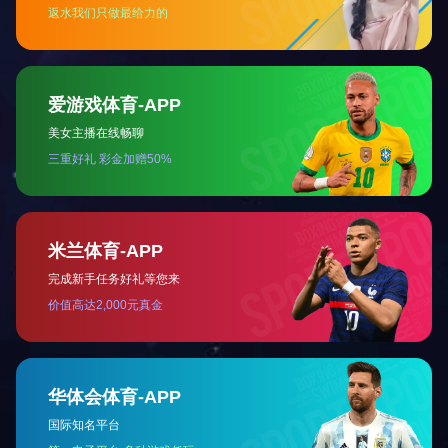
碾米成套设备
新型kaiyun·开云
（中国）官方网站
联系我们
企业名称：南宁凯宇兴机械设备
有限公司
联系人：王先生/龙女士
手机：
18507716476/13878172279
网址：www.linxiaosuyu.com
地址：广西省南宁市天德路16号
2-17号(沃尔沃斜对面)
联系我们
欢迎给我们留言
全国咨询电话：
南宁市凯宇兴机