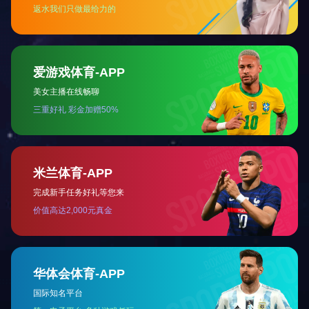
全自动kaiyun·开云
大型kaiyun·开云
（中国）官方网站
（中国）官方网站
榨油机
联系我们
企业名称：南宁凯宇兴机械设备
有限公司
联系人：王先生/龙女士
手机：
18507716476/13878172279
网址：www.linxiaosuyu.com
地址：广西省南宁市天德路16号
2-17号(沃尔沃斜对面)
联系我们
欢迎给我们留言