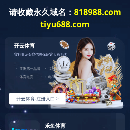
欢迎进入南宁凯宇兴机械设备有限公司官方网站！
kaiyun.com
关于凯宇兴
产品中心
公司简介
榨油机
联系我们
kaiyun·开云（中国）
营业执照
官方网站
粉碎机
搅拌机
颗粒机
铡草机
脱粒机