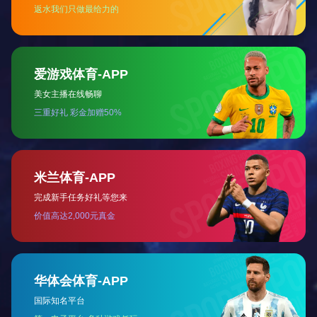
以上内容由互联网收集
多功能粉碎机
颗粒机
全自动粉碎机
榨油机
碾米成套设备
新型kaiyun·开云
（中国）官方网站
大型kaiyun·开云
饲料颗粒机
（中国）官方网站
联系我们
企业名称：南宁凯宇兴机械设备
有限公司
联系人：王先生/龙女士
手机：
18507716476/13878172279
网址：www.linxiaosuyu.com
地址：广西省南宁市天德路16号
2-17号(沃尔沃斜对面)