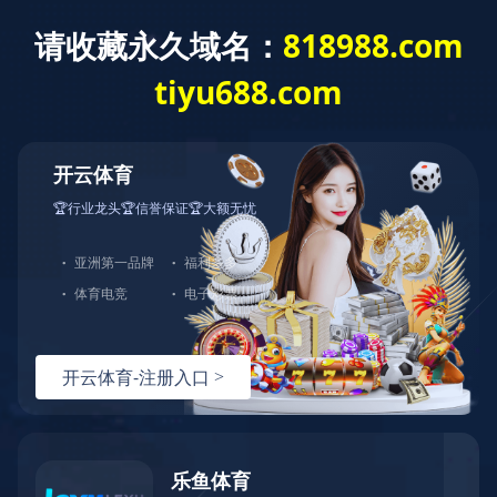
欢迎进入南宁凯宇兴机械设备有限公司官方网站！
kaiyun.com
关于凯宇兴
产品中心
公司简介
榨油机
联系我们
kaiyun·开云（中国）
营业执照
官方网站
粉碎机
搅拌机
颗粒机
铡草机
脱粒机