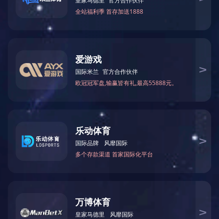
的过程中安装保护措施，
颗粒机
铡草机
稻收获和生产中的kai
脱粒机
气部件、机加工部件和钢
打包机
响。钢铁行业的发展速度
分离机
足，但其报价波动较大。
去石机
作为下游占领，碾米厂
提升机
脱壳机
更新其生产设备，因此对成
脱皮制糁机
加，特别是kaiyun·开
组合机
（中国）官方网站机械生
饲料机
随着这类公司的出现，
组合米机
发展需要。成套碾米设备
其他机型
设备产生的大规模机械力
新闻资讯