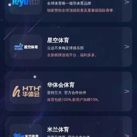
打包机
分离机
去石机
> > > > > > >
粉碎机
产品分类
榨油机
kaiyun·开云（中国）官方网站
粉碎机
搅拌机
颗粒机
铡草机
脱粒机
打包机