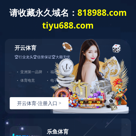
欢迎进入南宁凯宇兴机械设备有限公司官方网站！
kaiyun.com
关于凯宇兴
产品中心
公司简介
榨油机
联系我们
kaiyun·开云（中国）
营业执照
官方网站
粉碎机
搅拌机
颗粒机
铡草机
脱粒机