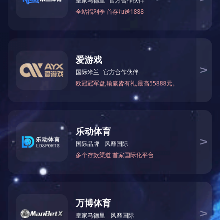
颗粒机
铡草机
脱粒机
全自动粉碎机
打包机
分类：
粉碎机
分离机
关键词：
自动粉碎机商家
,
自动粉
去石机
提升机
脱壳机
脱皮制糁机
组合机
饲料机
组合米机
其他机型
新闻资讯